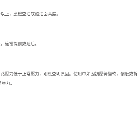
時以上，應檢查油底殼油面高度。
量，適當提前或延后。
油路壓力低于正常壓力，則應查明原因。使用中如因調壓簧變軟，偏磨或
常壓力。
隙。