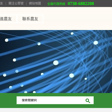
0738-6882208
友
|
關注公眾號
|
網站地圖
全國代理熱線
進農友
聯系農友