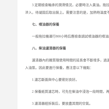
3.定期檢查軸承的潤滑情況，必要時注入黃油。拖
滲入，待凝固后取出裝上。需要注意的是，加熱時溫度
七、噴油器的保養
一般拖拉機運行800小時后應檢查調試噴油器的噴
八、柴油濾清器的保養
濾清器內的雜質隨使用時間的延長會不斷增多，過濾
入油泵。因此要進行保養，應注意以下幾點：
1.濾芯斷面與中心要密封良好。
2.保養紙質濾芯時，可先在柴油中浸泡一段時間，
3.濾清器經拆裝后，要放盡其間的空氣。