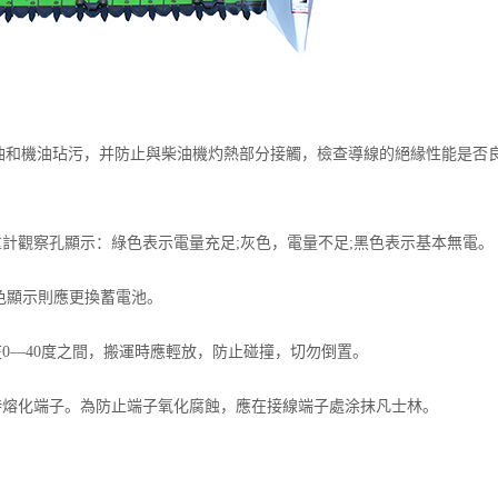
油和機油玷污，并防止與柴油機灼熱部分接觸，檢查導線的絕緣性能是否
：
重計觀察孔顯示：綠色表示電量充足;灰色，電量不足;黑色表示基本無電。
黑色顯示則應更換蓄電池。
在0—40度之間，搬運時應輕放，防止碰撞，切勿倒置。
時熔化端子。為防止端子氧化腐蝕，應在接線端子處涂抹凡士林。