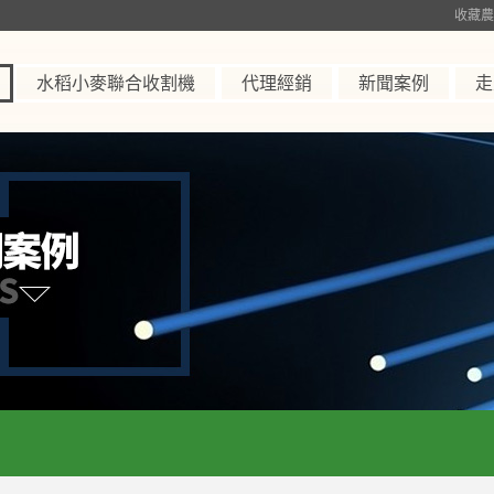
收藏農
水稻小麥聯合收割機
代理經銷
新聞案例
走