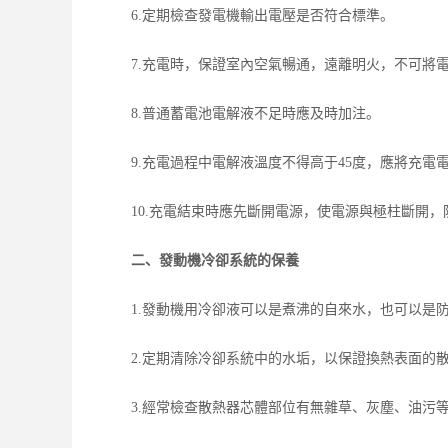
6.定期檢查發電機輸出電壓是否符合標準。
7.充電時，保證室內空氣暢通，遠離明火，不可將
8.普通蓄電池電解液不足時應及時加注。
9.充電過程中電解液溫度不得高于45度，應將充
10.充電結束時應先斷開電源，使電源與極柱斷開
二、發動機冷卻系統的保養
1.發動機用冷卻液可以是煮沸的自來水，也可以是
2.定期清除冷卻系統中的水垢，以保證換熱表面的
3.經常檢查散熱器芯體部位有無雜草、灰塵、油污