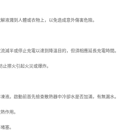
電解液濺到人體或衣物上，以免造成意外傷害危險。
電電流減半或停止充電以達到降溫目的，但須相應延長充電時間。
，防止擦火引起火災或爆炸。
防凍液。啟動前首先檢查散熱器中冷卻水是否加滿，有無漏水。
散熱作用。
等堵塞。