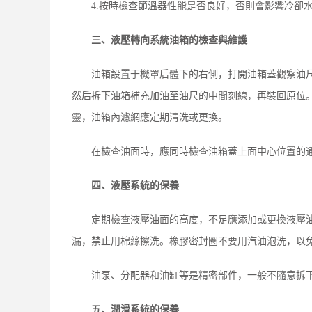
4.按時檢查節溫器性能是否良好，否則會影響冷卻
三、液壓轉向系統油箱的檢查與維護
油箱設置于機罩后體下的右側，打開油箱蓋觀察油
然后拆下油箱補充加油至油尺的中間刻線，再裝回原位
靈，油箱內濾網應定期清洗或更換。
在檢查油面時，應同時檢查油箱蓋上面中心位置的
四、液壓系統的保養
定期檢查液壓油面的高度，不足應添加或更換液壓
漏，禁止用棉絲擦洗。橡膠密封圈不要用汽油泡洗，以
油泵、分配器和油缸等是精密部件，一般不隨意拆
五、潤滑系統的保養