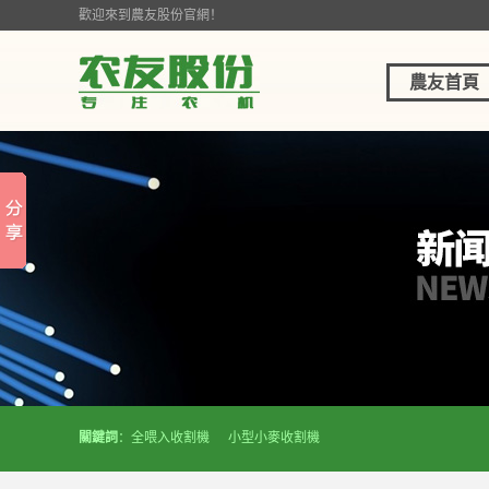
歡迎來到農友股份官網！
農友首頁
關鍵詞
：
全喂入收割機
小型小麥收割機