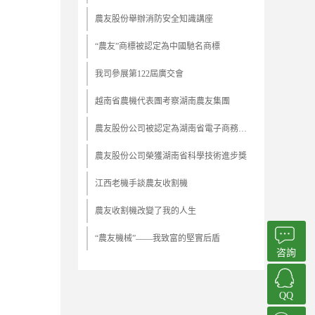
農友股份舉辦消防安全知識講座
“農友”商標被認定為中國馳名商標
我司參展第122屆廣交會
越南省農機代表團考察湖南農友集團
農友股份公司被認定為湖南省電子商務企業
農友股份公司榮獲湖南省科學技術進步獎
江西老機手談農友收割機
農友收割機改變了我的人生
“農友機械”——我致富的堅實后盾
咨詢
QQ