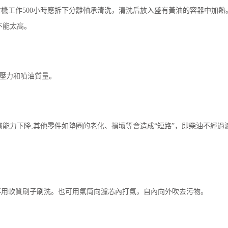
拉機工作500小時應拆下分離軸承清洗，清洗后放入盛有黃油的容器中加熱
不能太高。
油壓力和噴油質量。
能力下降;其他零件如墊圈的老化、損壞等會造成“短路”，即柴油不經過
再用軟質刷子刷洗。也可用氣筒向濾芯內打氣，自內向外吹去污物。