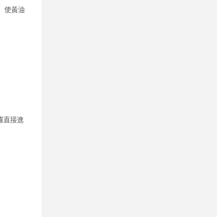
。使黃油
濾直接進