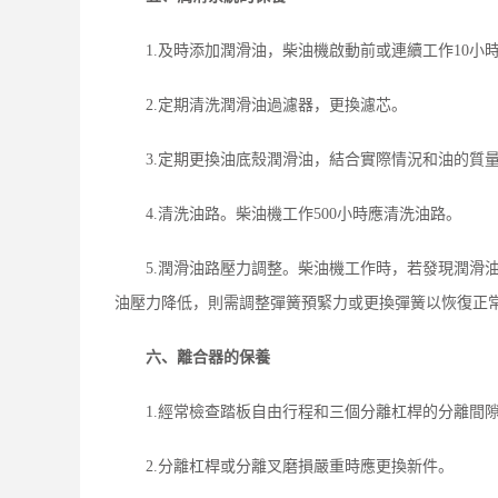
1.及時添加潤滑油，柴油機啟動前或連續工作10小
2.定期清洗潤滑油過濾器，更換濾芯。
3.定期更換油底殼潤滑油，結合實際情況和油的質
4.清洗油路。柴油機工作500小時應清洗油路。
5.潤滑油路壓力調整。柴油機工作時，若發現潤滑
油壓力降低，則需調整彈簧預緊力或更換彈簧以恢復正
六、離合器的保養
1.經常檢查踏板自由行程和三個分離杠桿的分離間
2.分離杠桿或分離叉磨損嚴重時應更換新件。