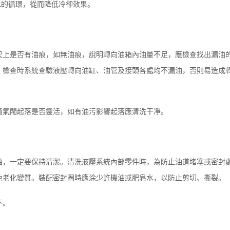
水的循環，從而降低冷卻效果。
尺上是否有油痕，如無油痕，說明轉向油箱內油量不足，應檢查找出漏油
。檢查時系統查驗液壓轉向油缸、油管及接頭各處均不漏油，否則易造成
通氣閥起落是否靈活，如有油污影響起落應清洗干凈。
油，一定要保持清潔。清洗液壓系統內部零件時，為防止油道堵塞或密封
免老化變質。裝配密封圈時應涂少許機油或肥皂水，以防止剪切、撕裂。
下。