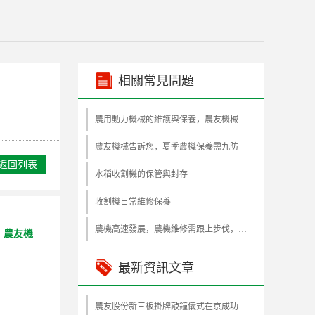
相關常見問題
農用動力機械的維護與保養，農友機械來告訴您！
農友機械告訴您，夏季農機保養需九防
返回列表
水稻收割機的保管與封存
收割機日常維修保養
農機高速發展，農機維修需跟上步伐，農友機械來指導您！
。
農友機
最新資訊文章
農友股份新三板掛牌敲鐘儀式在京成功舉行