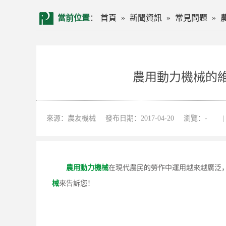
當前位置
：
首頁
»
新聞資訊
»
常見問題
»
農用動力機械的
來源：農友機械
發布日期：2017-04-20
瀏覽：
-
|
農用動力機械
在現代農民的勞作中運用越來越廣泛
械
來告訴您！