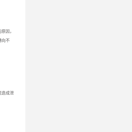
的原因，
轉向不
處造成泄